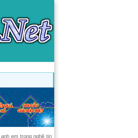
 anh em trong nghề tin