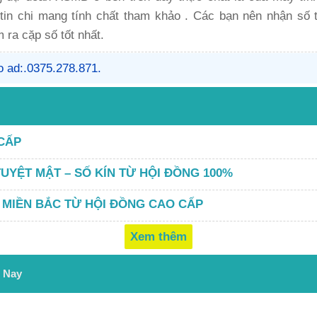
g tin chi mang tính chất tham khảo . Các bạn nên nhận số
 ra cặp số tốt nhất.
lo ad:.0375.278.871.
 CẤP
TUYỆT MẬT – SỐ KÍN TỪ HỘI ĐỒNG 100%
 MIỀN BẮC TỪ HỘI ĐỒNG CAO CẤP
Xem thêm
 Nay