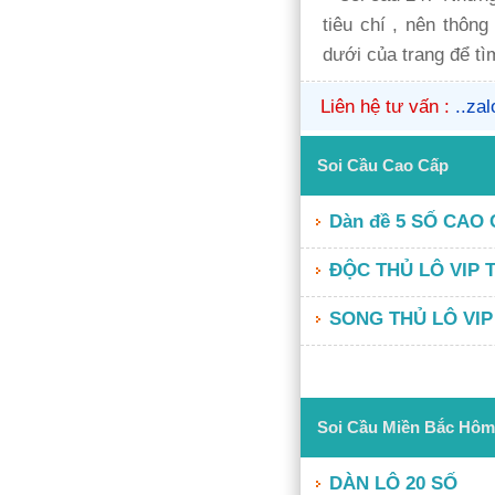
tiêu chí , nên thôn
dưới của trang để tìm
Liên hệ tư vấn :
..za
Soi Cầu Cao Cấp
Dàn đề 5 SỐ CAO
ĐỘC THỦ LÔ VIP 
SONG THỦ LÔ VIP
Soi Cầu Miền Bắc Hôm
DÀN LÔ 20 SỐ