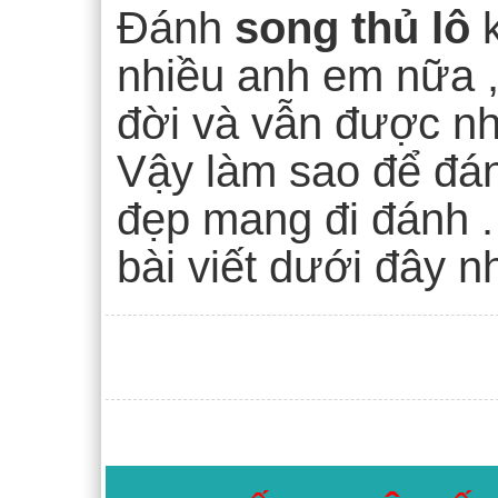
Đánh
song thủ lô
k
nhiều anh em nữa ,
đời và vẫn được nh
Vậy làm sao để đá
đẹp mang đi đánh .
bài viết dưới đây n