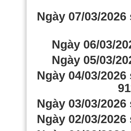
Ngày 07/03/2026 s
Ngày 06/03/202
Ngày 05/03/202
Ngày 04/03/2026 s
91
Ngày 03/03/2026 s
Ngày 02/03/2026 s