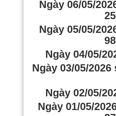
Ngày 06/05/2026
25
Ngày 05/05/2026
98
Ngày 04/05/202
Ngày 03/05/2026 s
Ngày 02/05/202
Ngày 01/05/2026