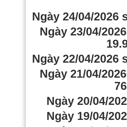
Ngày 24/04/2026 s
Ngày 23/04/2026
19.
Ngày 22/04/2026 s
Ngày 21/04/2026
76
Ngày 20/04/202
Ngày 19/04/202