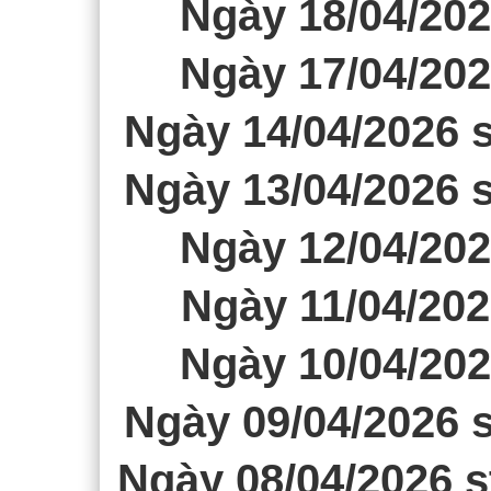
Ngày 18/04/202
Ngày 17/04/202
Ngày 14/04/2026 s
Ngày 13/04/2026 s
Ngày 12/04/202
Ngày 11/04/202
Ngày 10/04/202
Ngày 09/04/2026 s
Ngày 08/04/2026
s