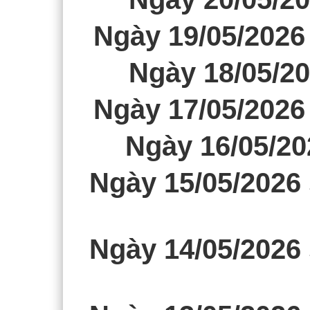
Ngày 19/05/2026 
Ngày 18/05/20
Ngày 17/05/2026 
Ngày 16/05/202
Ngày 15/05/2026 
Ngày 14/05/2026 