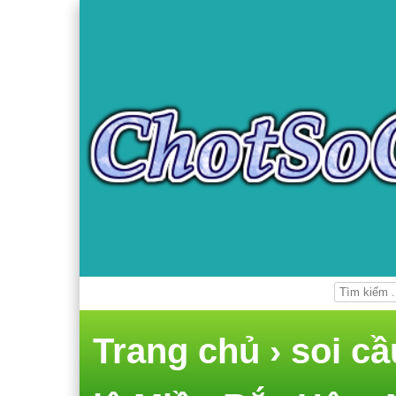
Trang chủ
›
soi c