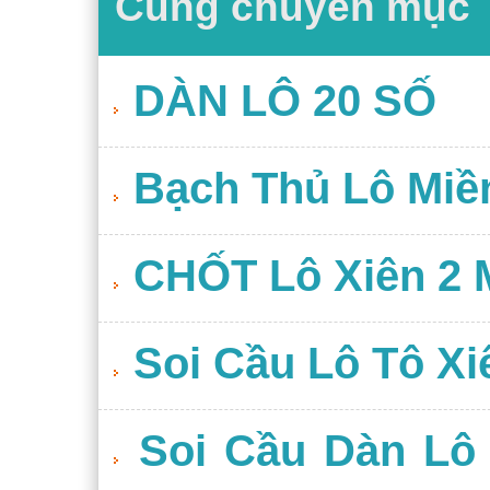
Cùng chuyên mục
DÀN LÔ 20 SỐ
Bạch Thủ Lô Miề
CHỐT Lô Xiên 2 
Soi Cầu Lô Tô Xi
Soi Cầu Dàn Lô