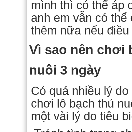
mình thì có thể áp 
anh em vẫn có thể 
thêm nữa nếu điều 
Vì sao nên chơi 
nuôi 3 ngày
Có quá nhiều lý do
chơi lô bạch thủ nu
một vài lý do tiêu 