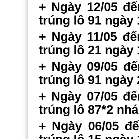
+ Ngày 12/05 đ
trúng lô 91 ngày 
+ Ngày 11/05 đ
trúng lô 21 ngày 
+ Ngày 09/05 đ
trúng lô 91 ngày 
+ Ngày 07/05 đ
trúng lô 87*2 nh
+ Ngày 06/05 đ