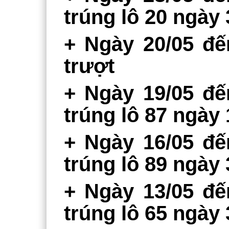
trúng lô 20 ngày 
+ Ngày 20/05 đ
trượt
+ Ngày 19/05 đ
trúng lô 87 ngày 
+ Ngày 16/05 đ
trúng lô 89 ngày 
+ Ngày 13/05 đ
trúng lô 65 ngày 