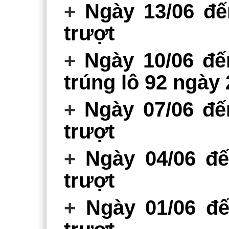
+
Ngày 13/06 đế
trượt
+
Ngày 10/06 đế
trúng lô 92 ngày 
+
Ngày 07/06 đế
trượt
+
Ngày 04/06 đế
trượt
+
Ngày 01/06 đế