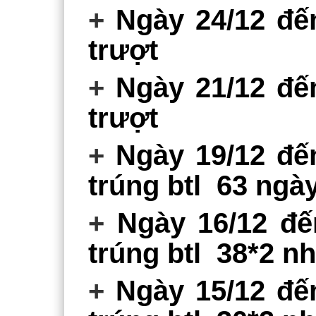
+
Ngày 24/12 đế
trượt
+
Ngày 21/12 đế
trượt
+
Ngày 19/12 đế
trúng btl 63 ngà
+
Ngày 16/12 đế
trúng btl 38*2 n
+
Ngày 15/12 đế