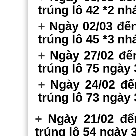
trúng lô 42 *2 nh
+
Ngày 02/03 đế
trúng lô 45 *3 nh
+
Ngày 27/02 đế
trúng lô 75 ngày 
+
Ngày 24/02 đế
trúng lô 73 ngày 
+
Ngày 21/02 đế
trúng lô 54 ngày 