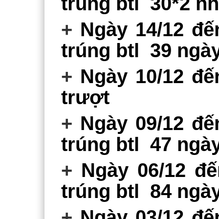
trúng btl 30*2 n
+
Ngày 14/12 đế
trúng btl 39 ngà
+
Ngày 10/12 đế
trượt
+
Ngày 09/12 đế
trúng btl 47 ngà
+
Ngày 06/12 đế
trúng btl 84 ngà
+
Ngày 03/12 đế