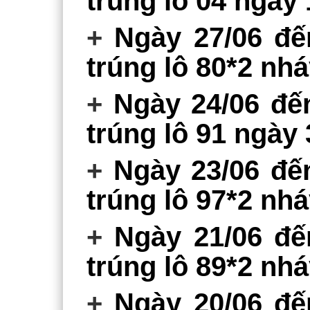
trúng lô 04 ngày 
+
Ngày 27/06 đế
trúng lô 80*2 nh
+
Ngày 24/06 đế
trúng lô 91 ngày 
+
Ngày 23/06 đế
trúng lô 97*2 nh
+
Ngày 21/06 đế
trúng lô 89*2 nh
+
Ngày 20/06 đế