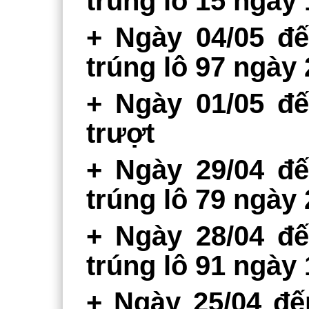
trúng lô 15 ngày 
+ Ngày 04/05 đ
trúng lô 97 ngày 
+ Ngày 01/05 đ
trượt
+ Ngày 29/04 đ
trúng lô 79 ngày 
+ Ngày 28/04 đ
trúng lô 91 ngày 
+ Ngày 25/04 đ