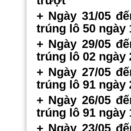
trượt
+ Ngày 31/05 đ
trúng lô 50 ngày 
+ Ngày 29/05 đ
trúng lô 02 ngày 
+ Ngày 27/05 đ
trúng lô 91 ngày 
+ Ngày 26/05 đ
trúng lô 91 ngày 
+ Ngày 23/05 đ