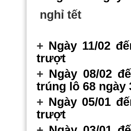
nghỉ tết
+
Ngày 11/02 đế
trượt
+
Ngày 08/02 đ
trúng lô 68 ngày 
+
Ngày 05/01 đế
trượt
+
Ngày 03/01 đế