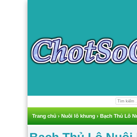
Trang chủ
›
Nuôi lô khung
›
Bạch Thủ Lô N