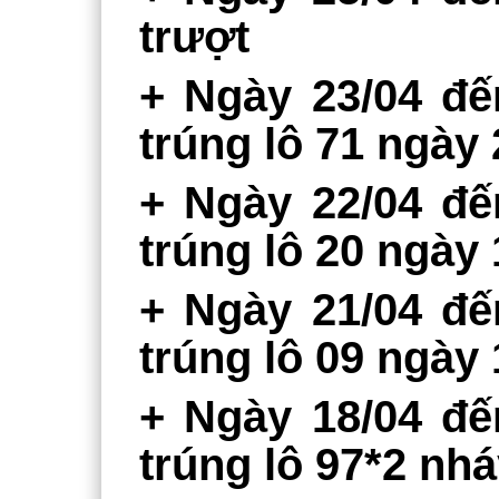
trượt
+ Ngày 23/04 đ
trúng lô 71 ngày 
+ Ngày 22/04 đ
trúng lô 20 ngày 
+ Ngày 21/04 đ
trúng lô 09 ngày 
+ Ngày 18/04 đ
trúng lô 97*2 nh