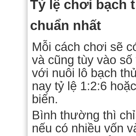
Tỷ lệ chơi bạch 
chuẩn nhất
Mỗi cách chơi sẽ c
và cũng tùy vào số
với nuôi lô bạch th
nay tỷ lệ 1:2:6 hoặ
biến.
Bình thường thì ch
nếu có nhiều vốn và