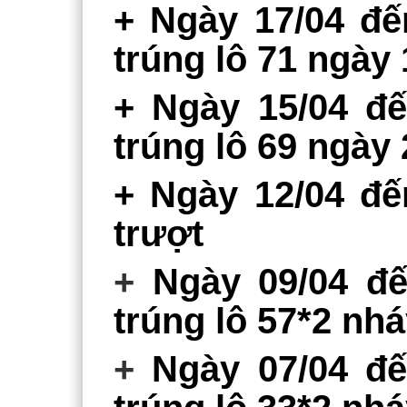
+ Ngày 17/04 đ
trúng lô 71 ngày 
+ Ngày 15/04 đ
trúng lô 69 ngày 
+ Ngày 12/04 đế
trượt
+
Ngày 09/04 đế
trúng lô 57*2 nh
+
Ngày 07/04 đế