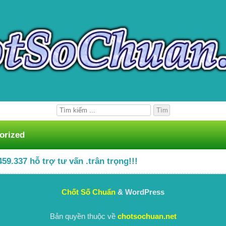
orized
59.337 hỗ trợ tư vấn .trân trọng!!!
Chốt Số Chuẩn
& WordPress
Bản quyền thuộc về
chotsochuan.net